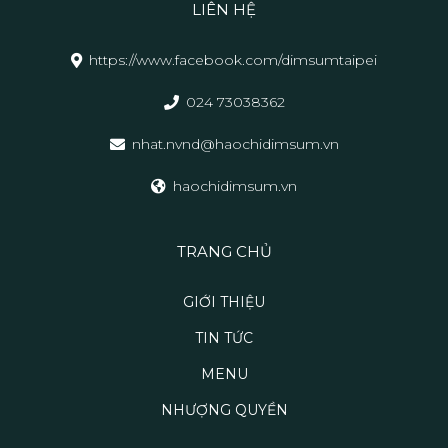
LIÊN HỆ
https://www.facebook.com/dimsumtaipei
024 73038362
nhat.nvnd@haochidimsum.vn
haochidimsum.vn
TRANG CHỦ
GIỚI THIỆU
TIN TỨC
MENU
NHƯỢNG QUYỀN