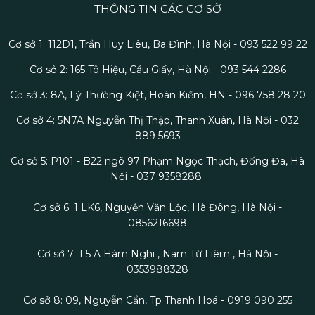
THÔNG TIN CÁC CƠ SỞ
Cơ sở 1: 112D1, Trần Huy Liêu, Ba Đình, Hà Nội - 093 522 99 22
Cơ sở 2: 165 Tô Hiệu, Cầu Giấy, Hà Nội - 093 544 2286
Cơ sở 3: 8A, Lý Thường Kiệt, Hoàn Kiếm, HN - 096 758 28 20
Cơ sở 4: 5N7A Nguyễn Thị Thập, Thanh Xuân, Hà Nội - 032
889 5693
Cơ sở 5: P101 - B22 ngõ 97 Phạm Ngọc Thạch, Đống Đa, Hà
Nội - 037 9358288
Cơ sở 6: 1 LK6, Nguyễn Văn Lộc, Hà Đông, Hà Nội -
0856216698
Cơ sở 7: 1 5 A Hàm Nghi , Nam Từ Liêm , Hà Nội -
0353988328
Cơ sở 8: 09, Nguyễn Cẩn, Tp Thanh Hoá - 0919 090 255