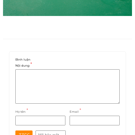
Bình luận
*
Nội dung
*
*
Họ tên
Email