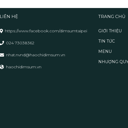
LIÊN HỆ
TRANG CHỦ
https://www.facebook.com/dimsumtaipei
GIỚI THIỆU
TIN TỨC
024 73038362
MENU
nhat.nvnd@haochidimsum.vn
NHƯỢNG QU
haochidimsum.vn