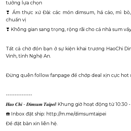
tưởng lựa chọn
❣ Ẩm thực xứ Đài: các món dimsum, há cảo, mì bò, g
chuẩn vị
❣ Không gian sang trọng, rộng rãi cho cả nhà sum vầ
Tất cả chờ đón bạn ở sự kiện khai trương HaoChi Di
Vinh, tỉnh Nghệ An.
Đừng quên follow fanpage để chớp deal xịn cực hot 
---------------
𝑯𝒂𝒐 𝑪𝒉𝒊 - 𝑫𝒊𝒎𝒔𝒖𝒎 𝑻𝒂𝒊𝒑𝒆𝒊! Khung giờ hoạt động từ 10:3
☎️ Inbox đặt ship: http://m.me/dimsumtaipei
Để đặt bàn xin liên hệ.