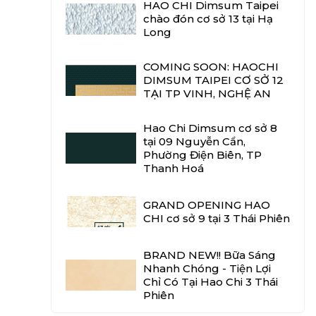
HAO CHI Dimsum Taipei
chào đón cơ sở 13 tại Hạ
Long
COMING SOON: HAOCHI
DIMSUM TAIPEI CƠ SỞ 12
TẠI TP VINH, NGHỆ AN
Hao Chi Dimsum cơ sở 8
tại 09 Nguyễn Cẩn,
Phường Điện Biên, TP
Thanh Hoá
GRAND OPENING HAO
CHI cơ sở 9 tại 3 Thái Phiên
BRAND NEW!! Bữa Sáng
Nhanh Chóng - Tiện Lợi
Chỉ Có Tại Hao Chi 3 Thái
Phiên