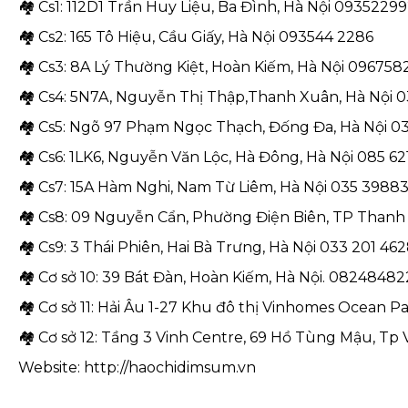
🏘 Cs1: 112D1 Trần Huy Liệu, Ba Đình, Hà Nội 0935229
🏘 Cs2: 165 Tô Hiệu, Cầu Giấy, Hà Nội 093544 2286
🏘 Cs3: 8A Lý Thường Kiệt, Hoàn Kiếm, Hà Nội 09675
🏘 Cs4: 5N7A, Nguyễn Thị Thập,Thanh Xuân, Hà Nội 
🏘 Cs5: Ngõ 97 Phạm Ngọc Thạch, Đống Đa, Hà Nội 
🏘 Cs6: 1LK6, Nguyễn Văn Lộc, Hà Đông, Hà Nội 085 6
🏘 Cs7: 15A Hàm Nghi, Nam Từ Liêm, Hà Nội 035 3988
🏘 Cs8: 09 Nguyễn Cẩn, Phường Điện Biên, TP Thanh 
🏘 Cs9: 3 Thái Phiên, Hai Bà Trưng, Hà Nội 033 201 46
🏘 Cơ sở 10: 39 Bát Đàn, Hoàn Kiếm, Hà Nội. 0824848
🏘 Cơ sở 11: Hải Âu 1-27 Khu đô thị Vinhomes Ocean Pa
🏘 Cơ sở 12: Tầng 3 Vinh Centre, 69 Hồ Tùng Mậu, Tp 
Website: http://haochidimsum.vn