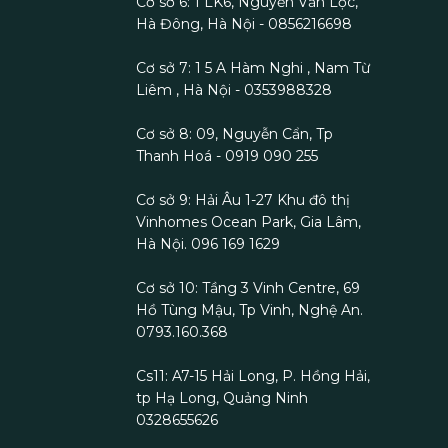
Cơ sở 6: 1 LK6, Nguyễn Văn Lộc,
Hà Đông, Hà Nội - 0856216698
Cơ sở 7: 1 5 A Hàm Nghi , Nam Từ
Liêm , Hà Nội - 0353988328
Cơ sở 8: 09, Nguyễn Cẩn, Tp
Thanh Hoá - 0919 090 255
Cơ sở 9: Hải Âu 1-27 Khu đô thị
Vinhomes Ocean Park, Gia Lâm,
Hà Nội. 096 169 1629
Cơ sở 10: Tầng 3 Vinh Centre, 69
Hồ Tùng Mậu, Tp Vinh, Nghệ An.
0793.160.368
Cs11: A7-15 Hải Long, P. Hồng Hải,
tp Hạ Long, Quảng Ninh
0328655626