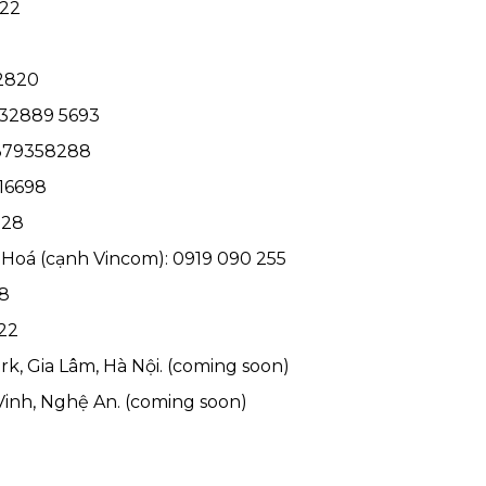
922
82820
032889 5693
0379358288
216698
328
Hoá (cạnh Vincom): 0919 090 255
28
222
rk, Gia Lâm, Hà Nội. (coming soon)
Vinh, Nghệ An. (coming soon)