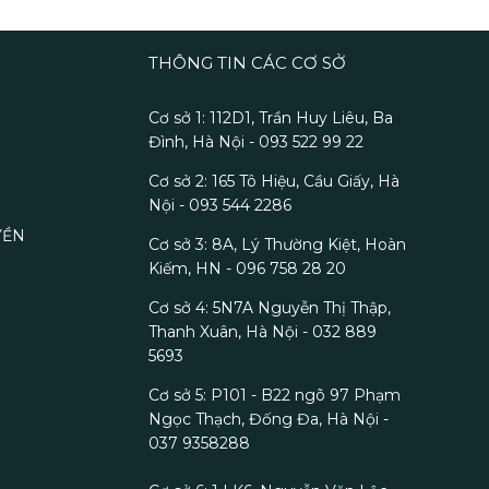
THÔNG TIN CÁC CƠ SỞ
Cơ sở 1: 112D1, Trần Huy Liêu, Ba
Đình, Hà Nội - 093 522 99 22
Cơ sở 2: 165 Tô Hiệu, Cầu Giấy, Hà
Nội - 093 544 2286
YỀN
Cơ sở 3: 8A, Lý Thường Kiệt, Hoàn
Kiếm, HN - 096 758 28 20
Cơ sở 4: 5N7A Nguyễn Thị Thập,
Thanh Xuân, Hà Nội - 032 889
5693
Cơ sở 5: P101 - B22 ngõ 97 Phạm
Ngọc Thạch, Đống Đa, Hà Nội -
037 9358288