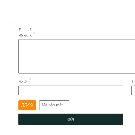
Bình luận
*
Nội dung
*
Họ tên
E
3549
Gửi