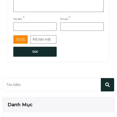
*
*
Họ tên
Email
9156
Gửi
Danh Mục