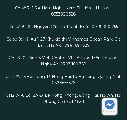
Cơ sở 7: 1 5 A Hàm Nghi , Nam Từ Liêm , Hà Nội -
0353988328
Cơ sở 8: 09, Nguyễn Cẩn, Tp Thanh Hoá - 0919 090 255
Cơ sở 9: Hải Âu 1-27 Khu đô thị Vinhomes Ocean Park, Gia
Lâm, Hà Nội. 096 169 1629
Cơ sở 10: Tầng 3 Vinh Centre, 69 Hồ Tùng Mậu, Tp Vinh,
Nghệ An. 0793.160.368
Cs11: A7-15 Hải Long, P. Hồng Hải, tp Hạ Long, Quảng Ninh
0328655626
Cs12: A1-6 Lô, 8A Đ. Lê Hồng Phong, Đằng Hải, Hải An, Hải
Phòng 033 201 4628
HotLine