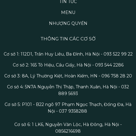
TIN TỨC
MENU
NHƯỢNG QUYỀN
THÔNG TIN CÁC CƠ SỞ
Cơ sở 1: 112D1, Trần Huy Liêu, Ba Đình, Hà Nội - 093 522 99 22
Cơ sở 2: 165 Tô Hiệu, Cầu Giấy, Hà Nội - 093 544 2286
Cơ sở 3: 8A, Lý Thường Kiệt, Hoàn Kiếm, HN - 096 758 28 20
Cơ sở 4: 5N7A Nguyễn Thị Thập, Thanh Xuân, Hà Nội - 032
889 5693
Cơ sở 5: P101 - B22 ngõ 97 Phạm Ngọc Thạch, Đống Đa, Hà
Nội - 037 9358288
Cơ sở 6: 1 LK6, Nguyễn Văn Lộc, Hà Đông, Hà Nội -
0856216698