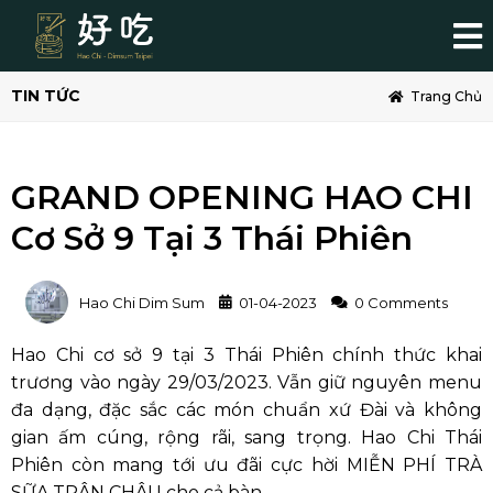
TIN TỨC
Trang Chủ
GRAND OPENING HAO CHI
Cơ Sở 9 Tại 3 Thái Phiên
Hao Chi Dim Sum
01-04-2023
0 Comments
Hao Chi cơ sở 9 tại 3 Thái Phiên chính thức khai
trương vào ngày 29/03/2023. Vẫn giữ nguyên menu
đa dạng, đặc sắc các món chuẩn xứ Đài và không
gian ấm cúng, rộng rãi, sang trọng. Hao Chi Thái
Phiên còn mang tới ưu đãi cực hời MIỄN PHÍ TRÀ
SỮA TRÂN CHÂU cho cả bàn.