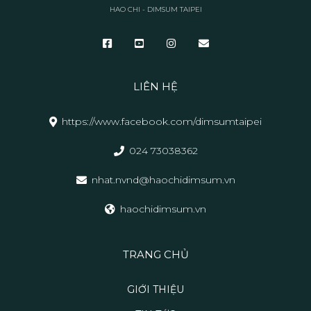
HAO CHI - DIMSUM TAIPEI
LIÊN HỆ
https://www.facebook.com/dimsumtaipei
024 73038362
nhat.nvnd@haochidimsum.vn
haochidimsum.vn
TRANG CHỦ
GIỚI THIỆU